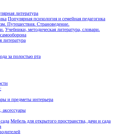
лярная литература
Популярная психология и семейная педагогика
зм. Путешествия. Страноведение.
Учебники, методическая литература, словари.
 самооборона
я литература
ода за полостью рта
ости
с
ары и предметы интерьера
я, аксессуары
Мебель для открытого пространства, дачи и сада
а
водителей