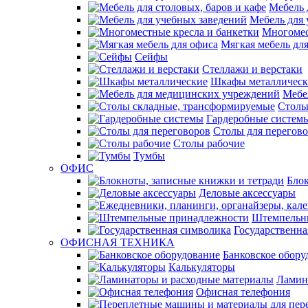
Мебель 
Мебель для 
Многомес
Мягкая мебель дл
Сейфы
Стеллажи и верстаки
Шкафы металлическ
Мебе
Столы
Гардеробные систем
Столы для перегов
Столы рабочие
Тумбы
ОФИС
Блок
Деловые аксессуары
Штемпельн
Государственна
ОФИСНАЯ ТЕХНИКА
Банковское обору
Калькуляторы
Ламин
Офисная телефония