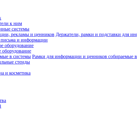
к
тели к ним
нные системы
Держатели, рамки и подставки для и
 письма и информации
е оборудование
 оборудование
Рамки для информации и ценников собираемые в
ильные стенды
на и косметика
тва
й