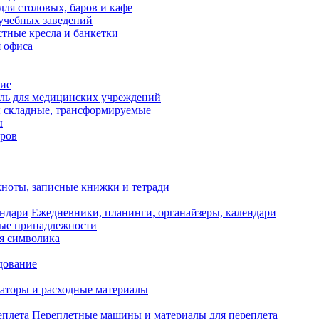
для столовых, баров и кафе
учебных заведений
тные кресла и банкетки
я офиса
ие
ль для медицинских учреждений
 складные, трансформируемые
ы
оров
ноты, записные книжки и тетради
Ежедневники, планинги, органайзеры, календари
ые принадлежности
я символика
дование
аторы и расходные материалы
Переплетные машины и материалы для переплета