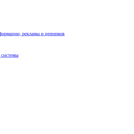
нформации, рекламы и ценников
 системы