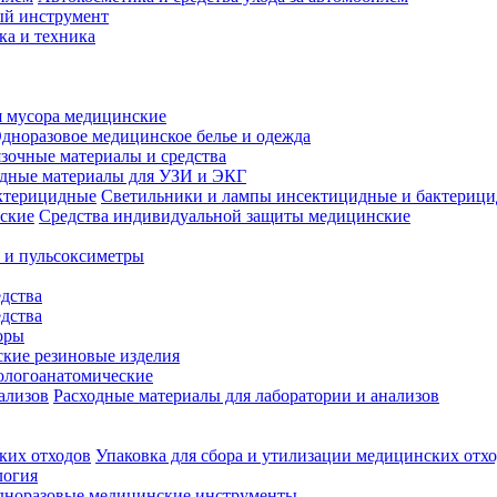
й инструмент
ка и техника
 мусора медицинские
дноразовое медицинское белье и одежда
зочные материалы и средства
одные материалы для УЗИ и ЭКГ
Светильники и лампы инсектицидные и бактериц
Средства индивидуальной защиты медицинские
 и пульсоксиметры
дства
дства
оры
кие резиновые изделия
ологоанатомические
Расходные материалы для лаборатории и анализов
Упаковка для сбора и утилизации медицинских отх
логия
дноразовые медицинские инструменты