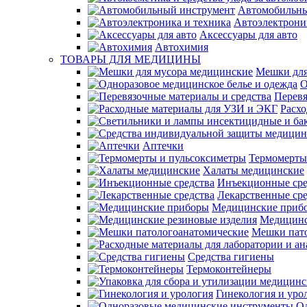
Автомобильны
Автоэлектрони
Аксессуары для авто
Автохимия
ТОВАРЫ ДЛЯ МЕДИЦИНЫ
Мешки для
О
Перевя
Расх
Аптечки
Термомерты
Халаты медицинские
Инъекционные сре
Лекарственные сре
Медицинские приб
Медицинс
Мешки пат
Средства гигиены
Термоконтейнеры
Гинекология и уро
О