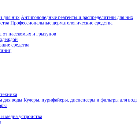
Антигололедные реагенты и распределители для них
Профессиональные дерматологические средства
а от насекомых и грызунов
 одеждой
щие средства
тиниц
 техника
Кулеры, пурифайеры, диспенсеры и фильтры для вод
оры
 и медиа устройства
а