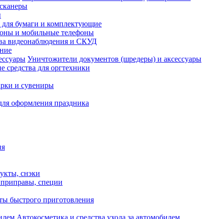
сканеры
ы
и для бумаги и комплектующие
оны и мобильные телефоны
ва видеонаблюдения и СКУД
ание
Уничтожители документов (шредеры) и аксессуары
е средства для оргтехники
рки и сувениры
для оформления праздника
ия
укты, снэки
, приправы, специи
ты быстрого приготовления
Автокосметика и средства ухода за автомобилем