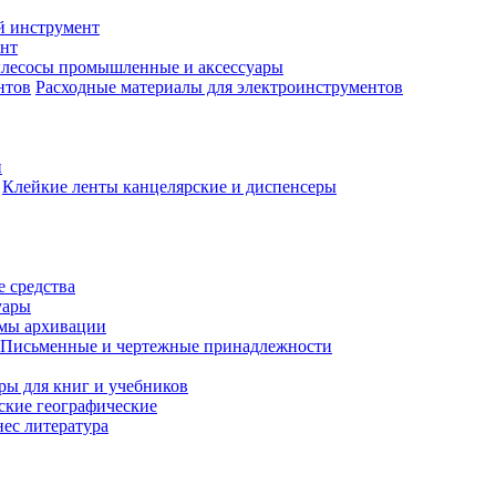
й инструмент
нт
лесосы промышленные и аксессуары
Расходные материалы для электроинструментов
и
Клейкие ленты канцелярские и диспенсеры
 средства
уары
емы архивации
Письменные и чертежные принадлежности
ры для книг и учебников
ские географические
нес литература