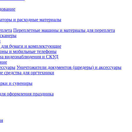
дование
аторы и расходные материалы
Переплетные машины и материалы для переплета
сканеры
ы
и для бумаги и комплектующие
оны и мобильные телефоны
ва видеонаблюдения и СКУД
ание
Уничтожители документов (шредеры) и аксессуары
е средства для оргтехники
рки и сувениры
для оформления праздника
ия