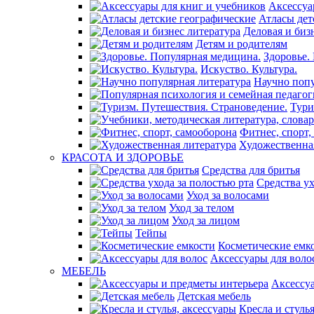
Аксессуа
Атласы дет
Деловая и биз
Детям и родителям
Здоровье.
Искуство. Культура.
Научно попу
Тури
Фитнес, спорт,
Художественна
КРАСОТА И ЗДОРОВЬЕ
Средства для бритья
Средства ух
Уход за волосами
Уход за телом
Уход за лицом
Тейпы
Косметические емк
Аксессуары для воло
МЕБЕЛЬ
Аксессу
Детская мебель
Кресла и стуль