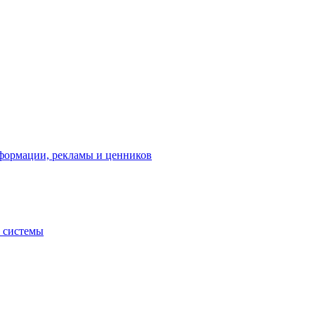
нформации, рекламы и ценников
 системы