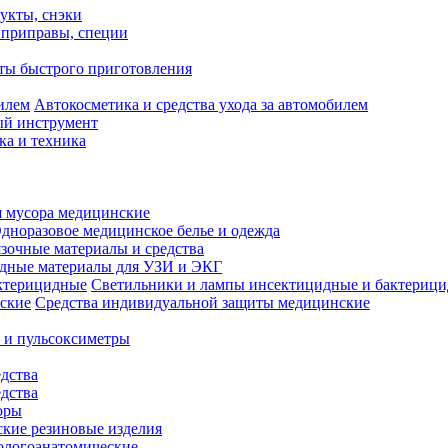
укты, снэки
, приправы, специи
ты быстрого приготовления
Автокосметика и средства ухода за автомобилем
й инструмент
ка и техника
 мусора медицинские
дноразовое медицинское белье и одежда
зочные материалы и средства
одные материалы для УЗИ и ЭКГ
Светильники и лампы инсектицидные и бактериц
Средства индивидуальной защиты медицинские
 и пульсоксиметры
дства
дства
оры
кие резиновые изделия
ологоанатомические