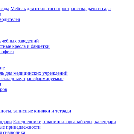
Мебель для открытого пространства, дачи и сада
а
водителей
учебных заведений
тные кресла и банкетки
я офиса
ие
ль для медицинских учреждений
 складные, трансформируемые
ы
оров
ноты, записные книжки и тетради
Ежедневники, планинги, органайзеры, календари
ые принадлежности
я символика