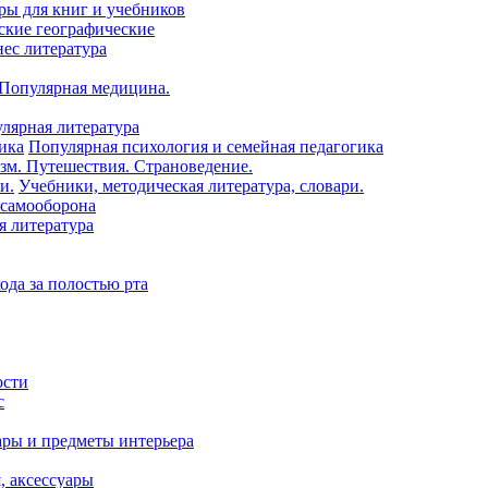
ры для книг и учебников
ские географические
нес литература
 Популярная медицина.
лярная литература
Популярная психология и семейная педагогика
зм. Путешествия. Страноведение.
Учебники, методическая литература, словари.
 самооборона
я литература
ода за полостью рта
ости
с
ары и предметы интерьера
я, аксессуары