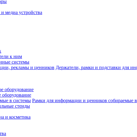
оры
 и медиа устройства
к
тели к ним
нные системы
Держатели, рамки и подставки для и
е оборудование
 оборудование
Рамки для информации и ценников собираемые в
ильные стенды
на и косметика
тва