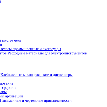
й
й инструмент
нт
лесосы промышленные и аксессуары
Расходные материалы для электроинструментов
и
Клейкие ленты канцелярские и диспенсеры
удование
 средства
уары
емы архивации
Письменные и чертежные принадлежности