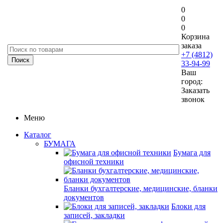
0
0
0
Корзина
заказа
+7 (4812)
33-94-99
Ваш
город:
Заказать
звонок
Меню
Каталог
БУМАГА
Бумага для
офисной техники
Бланки бухгалтерские, медицинские, бланки
документов
Блоки для
записей, закладки