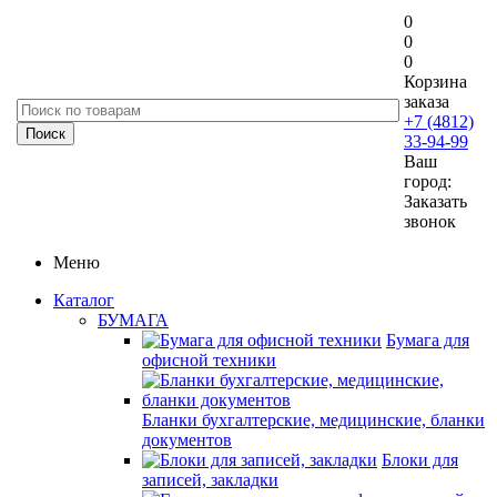
0
0
0
Корзина
заказа
+7 (4812)
33-94-99
Ваш
город:
Заказать
звонок
Меню
Каталог
БУМАГА
Бумага для
офисной техники
Бланки бухгалтерские, медицинские, бланки
документов
Блоки для
записей, закладки