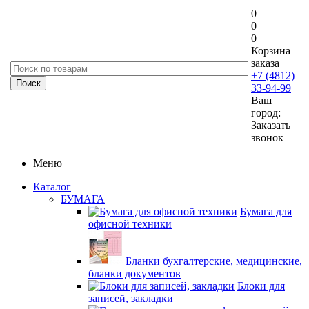
0
0
0
Корзина
заказа
+7 (4812)
33-94-99
Ваш
город:
Заказать
звонок
Меню
Каталог
БУМАГА
Бумага для
офисной техники
Бланки бухгалтерские, медицинские,
бланки документов
Блоки для
записей, закладки