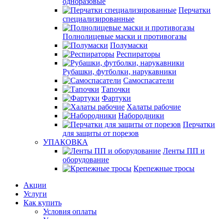
одноразовые
Перчатки
специализированные
Полнолицевые маски и противогазы
Полумаски
Респираторы
Рубашки, футболки, нарукавники
Самоспасатели
Тапочки
Фартуки
Халаты рабочие
Набородники
Перчатки
для защиты от порезов
УПАКОВКА
Ленты ПП и
оборудование
Крепежные тросы
Акции
Услуги
Как купить
Условия оплаты