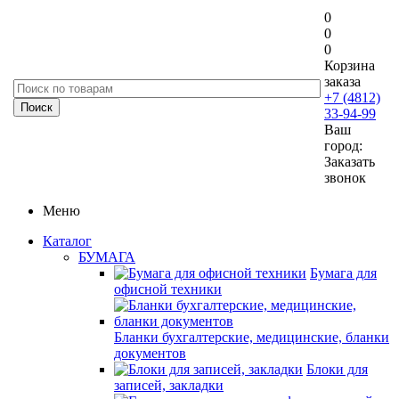
0
0
0
Корзина
заказа
+7 (4812)
33-94-99
Ваш
город:
Заказать
звонок
Меню
Каталог
БУМАГА
Бумага для
офисной техники
Бланки бухгалтерские, медицинские, бланки
документов
Блоки для
записей, закладки