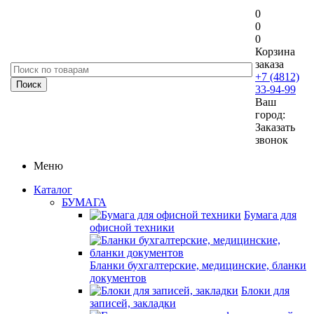
0
0
0
Корзина
заказа
+7 (4812)
33-94-99
Ваш
город:
Заказать
звонок
Меню
Каталог
БУМАГА
Бумага для
офисной техники
Бланки бухгалтерские, медицинские, бланки
документов
Блоки для
записей, закладки