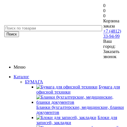
0
0
0
Корзина
заказа
+7 (4812)
33-94-99
Ваш
город:
Заказать
звонок
Меню
Каталог
БУМАГА
Бумага для
офисной техники
Бланки бухгалтерские, медицинские, бланки
документов
Блоки для
записей, закладки