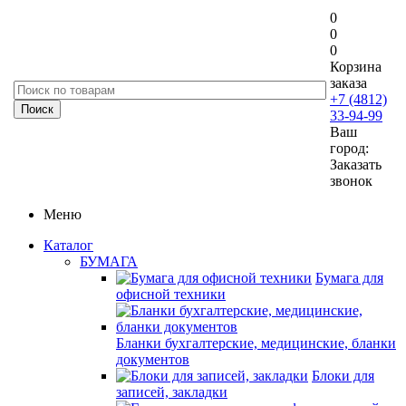
0
0
0
Корзина
заказа
+7 (4812)
33-94-99
Ваш
город:
Заказать
звонок
Меню
Каталог
БУМАГА
Бумага для
офисной техники
Бланки бухгалтерские, медицинские, бланки
документов
Блоки для
записей, закладки