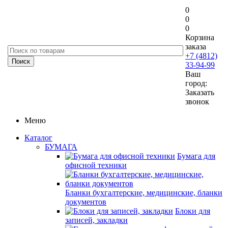
0
0
0
Корзина
заказа
+7 (4812)
33-94-99
Ваш
город:
Заказать
звонок
Меню
Каталог
БУМАГА
Бумага для
офисной техники
Бланки бухгалтерские, медицинские, бланки
документов
Блоки для
записей, закладки