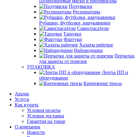
Полнолицевые маски и противогазы
Полумаски
Респираторы
Рубашки, футболки, нарукавники
Самоспасатели
Тапочки
Фартуки
Халаты рабочие
Набородники
Перчатки
для защиты от порезов
УПАКОВКА
Ленты ПП и
оборудование
Крепежные тросы
Акции
Услуги
Как купить
Условия оплаты
Условия доставки
Гарантия на товар
О компании
Новости