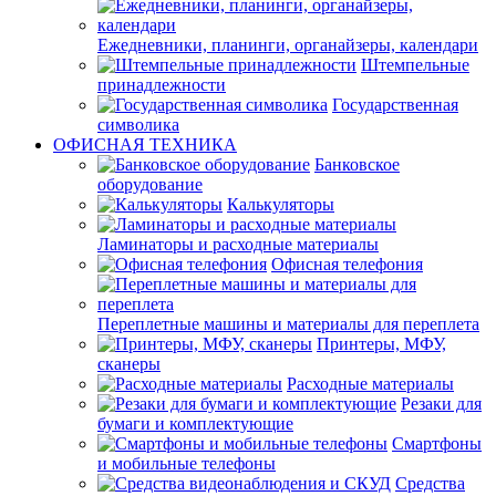
Ежедневники, планинги, органайзеры, календари
Штемпельные
принадлежности
Государственная
символика
ОФИСНАЯ ТЕХНИКА
Банковское
оборудование
Калькуляторы
Ламинаторы и расходные материалы
Офисная телефония
Переплетные машины и материалы для переплета
Принтеры, МФУ,
сканеры
Расходные материалы
Резаки для
бумаги и комплектующие
Смартфоны
и мобильные телефоны
Средства