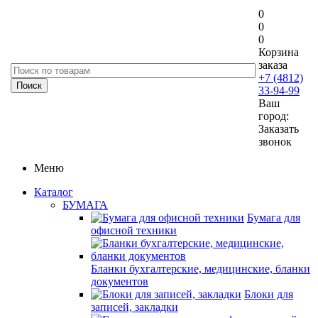
0
0
0
Корзина
заказа
+7 (4812)
33-94-99
Ваш
город:
Заказать
звонок
Меню
Каталог
БУМАГА
Бумага для
офисной техники
Бланки бухгалтерские, медицинские, бланки
документов
Блоки для
записей, закладки