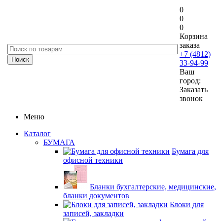
0
0
0
Корзина
заказа
+7 (4812)
33-94-99
Ваш
город:
Заказать
звонок
Меню
Каталог
БУМАГА
Бумага для
офисной техники
Бланки бухгалтерские, медицинские,
бланки документов
Блоки для
записей, закладки