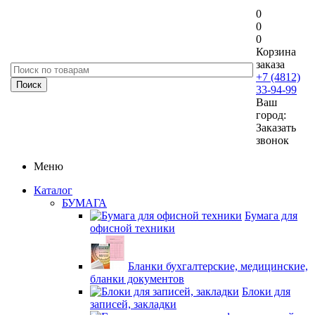
0
0
0
Корзина
заказа
+7 (4812)
33-94-99
Ваш
город:
Заказать
звонок
Меню
Каталог
БУМАГА
Бумага для
офисной техники
Бланки бухгалтерские, медицинские,
бланки документов
Блоки для
записей, закладки